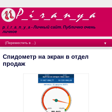
p_i_r_a_n_y_a - Личный сайт. Публично очень
личное
▼
Спидометр на экран в отдел
продаж